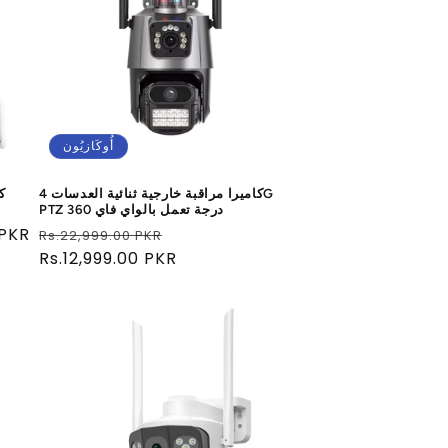
أُوكَازيُون
كاميرا مراقبة خارجية ثنائية العدسات 4G
ك
PTZ 360 درجة تعمل بالواي فاي
سعر
سعر
 PKR
Rs.22,999.00 PKR
البيع
عادي
Rs.12,999.00 PKR