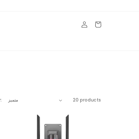
Log
Cart
in
:
20 products