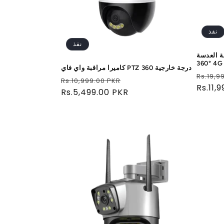
نفذ
نفذ
لعدسة PTZ
360° 4G 
كاميرا مراقبة واي فاي PTZ 360 درجة خارجية
سعر
Rs.19,9
سعر
سعر
Rs.10,999.00 PKR
عادي
Rs.11,
البيع
عادي
Rs.5,499.00 PKR