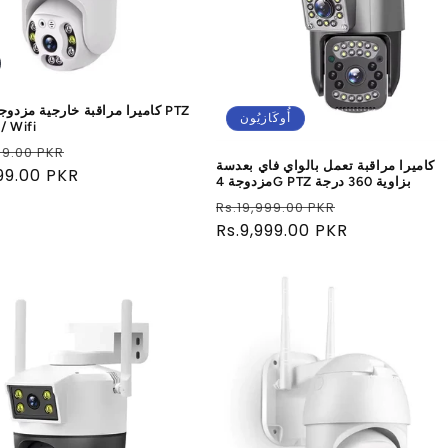
كاميرا مراقبة خارجية مزدوجة ا
أُوكَازيُون
/ Wifi
سعر
99.00 PKR
كاميرا مراقبة تعمل بالواي فاي بعدسة
البيع
999.00 PKR
مزدوجة 4G PTZ بزاوية 360 درجة
سعر
سعر
Rs.19,999.00 PKR
البيع
عادي
Rs.9,999.00 PKR