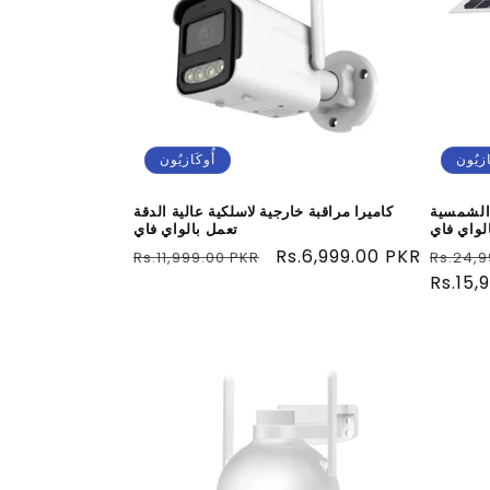
ة
:
ازيُون
أُوكَازيُون
 الشمسية
كاميرا مراقبة خارجية لاسلكية عالية الدقة
لواي فاي
تعمل بالواي فاي
سعر
سعر
Rs.6,999.00 PKR
سعر
Rs.11,999.00 PKR
Rs.24,9
عادي
Rs.15,
البيع
عادي