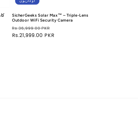
أُوكَازيُون
SicherGeeks Solar Max™ – Triple-Lens
Outdoor WiFi Security Camera
سعر
سعر
Rs.36,999.00 PKR
البيع
عادي
Rs.21,999.00 PKR