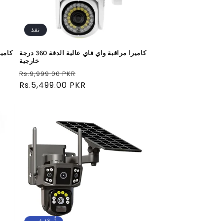
نفذ
كاميرا مراقبة واي فاي عالية الدقة 360 درجة
خارجية
سعر
سعر
Rs.9,999.00 PKR
البيع
عادي
Rs.5,499.00 PKR