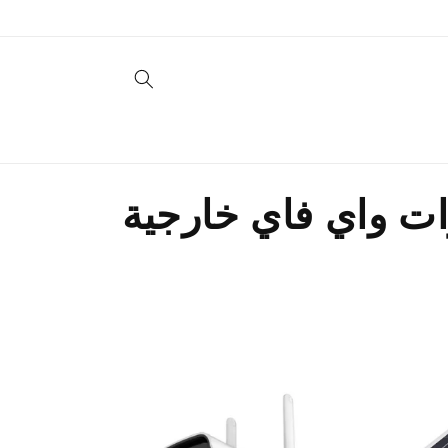
تخطى
الى
المحتوى
م
ات واي فاي خارجية
ج
م
و
ع