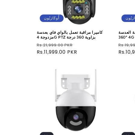
ازيُون
أُوكَازيُون
لعدسة PTZ
كاميرا مراقبة تعمل بالواي فاي بعدسة
360° 4G 
مزدوجة 4G PTZ بزاوية 360 درجة
سعر
سعر
سعر
Rs.21,999.00 PKR
Rs.19,9
عادي
Rs.10,
البيع
عادي
Rs.11,999.00 PKR