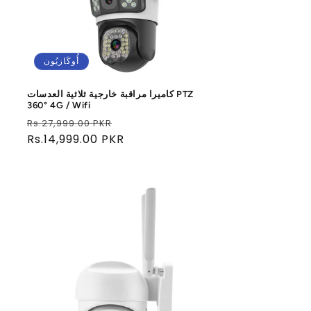
أُوكَازيُون
كاميرا مراقبة خارجية ثلاثية العدسات PTZ
360° 4G / Wifi
سعر
سعر
Rs.27,999.00 PKR
البيع
عادي
Rs.14,999.00 PKR