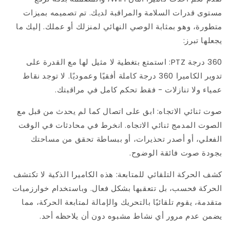
مستوى قدرات السلامة والمراقبة لديك. تم تصميمه بميزات
متطورة، وهو بمثابة الوصي النهائي لمنزلك أو عملك. إليك ما
يجعلها تبرز:
360 درجة PTZ: استمتع بتغطية لا مثيل لها مع القدرة على
تدوير الكاميرا 360 درجة كاملة أفقيًا وعموديًا. لا توجد نقاط
عمياء ولا تنازلات - فقط تحكم كامل في مراقبتك.
صوت ثنائي الاتجاه: ابق على اتصال كما لم يحدث من قبل مع
الصوت المدمج ثنائي الاتجاه. انخرط في محادثات في الوقت
الفعلي، أو أصدر تحذيرات، أو ببساطة تحقق من مساحتك
بجودة صوت فائقة الوضوح.
كشف الحركة التلقائي للمتابعة: هذه الكاميرا الذكية لا تكتشف
الحركة فحسب، بل تتعقبها بشكل فعال. وباستخدام خوارزميات
متقدمة، يقوم تلقائيًا بالتحريك والإمالة لمتابعة الحركة، مما
يضمن عدم مرور أي نشاط مشبوه دون أن يلاحظه أحد.