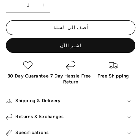
زيادة
تقليل
الكمية
الكمية
لـ
لـ
أضف إلى السلة
كاميرا
كاميرا
مراقبة
مراقبة
خارجية
خارجية
اشتر الآن
تعمل
تعمل
بالطاقة
بالطاقة
الشمسية
الشمسية
تعمل
تعمل
30 Day Guarantee
7 Day Hassle Free
Free Shipping
بالواي
بالواي
Return
فاي
فاي
Shipping & Delivery
Returns & Exchanges
Specifications