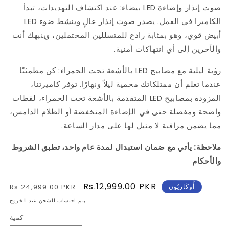
صوت إنذار وإضاءة LED بيضاء: عند اكتشاف التهديدات، تبدأ
الكاميرا في العمل. يصدر صوت إنذار عالٍ وينشط ضوء LED
أبيض قوي، وهو بمثابة رادع للمتسللين المحتملين، وينبهك أنت
والآخرين إلى أي انتهاكات أمنية.
رؤية ليلية مع مصابيح LED بالأشعة تحت الحمراء: كن مطمئنًا
عندما تعلم أن ممتلكاتك محمية ليلاً ونهارًا. توفر كاميرتنا،
المزودة بمصابيح LED المتقدمة بالأشعة تحت الحمراء، لقطات
واضحة ومفصلة حتى في الإضاءة المنخفضة أو الظلام الدامس،
مما يضمن مراقبة لا مثيل لها على مدار الساعة.
ملاحظة: يأتي مع ضمان استبدال لمدة عام واحد، تطبق الشروط
والأحكام
سعر
Rs.12,999.00 PKR
سعر
أُوكَازيُون
Rs.24,999.00 PKR
البيع
عادي
عند الخروج.
يتم احتساب
الشحن
كمية