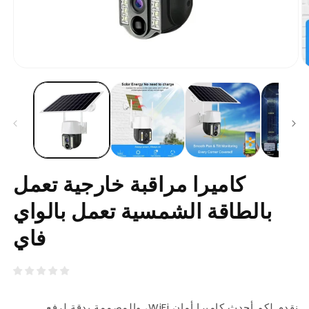
تح
افتح
ط
الوسائط
1
2
ل
بشكل
ط
مشروط
كاميرا مراقبة خارجية تعمل
بالطاقة الشمسية تعمل بالواي
فاي
نقدم لكم أحدث كاميرا أمان WiFi، والمصممة بدقة لرفع